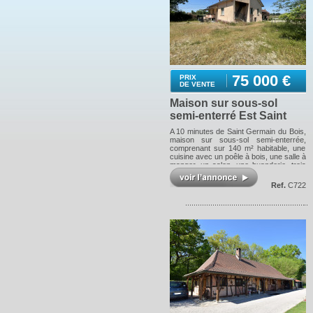
75 000 €
PRIX
DE VENTE
Maison sur sous-sol
semi-enterré Est Saint
Germain du Bois
A 10 minutes de Saint Germain du Bois,
maison sur sous-sol semi-enterrée,
comprenant sur 140 m² habitable, une
cuisine avec un poêle à bois, une salle à
manger, un salon, une buanderie, trois
chambres, une salle de bain et un WC ;
un grenier entièrement aménageable et
Ref.
C722
un sous-sol sur toute la surface de la
maison. Chauffage central au fuel. Le
tout sur un terrain de 956 m² dont une
parcelle de 188 m² en indivision avec le
propriétaire des hangars voisins. Les
informations sur les risques auxquels
ce bien est exposé sont disponibles sur
le site Géorisques :
www.georisques.gouv.fr