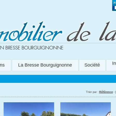
F
I
ons
La Bresse Bourguignonne
Société
Trier par :
Référence
-