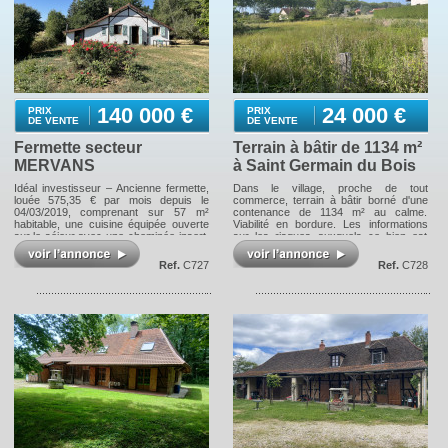
140 000 €
24 000 €
PRIX
PRIX
DE VENTE
DE VENTE
Fermette secteur
Terrain à bâtir de 1134 m²
MERVANS
à Saint Germain du Bois
Idéal investisseur – Ancienne fermette,
Dans le village, proche de tout
louée 575,35 € par mois depuis le
commerce, terrain à bâtir borné d'une
04/03/2019, comprenant sur 57 m²
contenance de 1134 m² au calme.
habitable, une cuisine équipée ouverte
Viabilité en bordure. Les informations
sur le séjour avec une cheminée-insert,
sur les risques auxquels ce bien est
une chambre, une salle de bains avec
exposé sont disponibles sur le site
WC ; à l'étage : une chambre ; une
Géorisques : www.georisques.gouv.fr
Ref.
C727
Ref.
C728
remise attenante et un chalet à usage
d'atelier. Le tout entièrement clos et
arboré sur 2 443 m² de terrain avec une
mare. Les informations sur les risques
auxquels ce bien est exposé sont
disponibles sur le site Géorisques :
www.georisques.gouv.fr