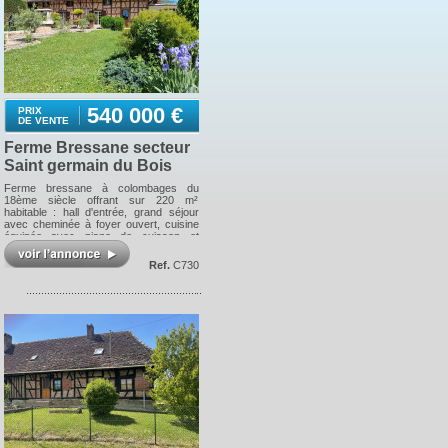
540 000 €
PRIX
DE VENTE
Ferme Bressane secteur
Saint germain du Bois
Ferme bressane à colombages du
18ème siècle offrant sur 220 m²
habitable : hall d'entrée, grand séjour
avec cheminée à foyer ouvert, cuisine
équipée avec piano de cuisson et
cuisinière « GODIN » donnant sur
terrasse avec four à pain, salle
Ref.
C730
d'eau/wc, buanderie, à l'étage : une
grande chambre parentale climatisée
ouvrant sur terrasse, deux dressings,
un cabinet de toilette ; un second
escalier desservant deux chambres, un
bureau et une salle de bains/wc ;
chauffage central fuel. Le tout sur
1ha36a67ca de terrain entièrement clos
avec portail électrique, piscine 6x10
avec rideau solaire et plage en travertin,
diverses dépendances à usage de local
technique, rangements et atelier, jardin
avec serre, mare, puits, terrain de
pétanque. Situation calme sans
nuisance ni vis à vis. Les informations