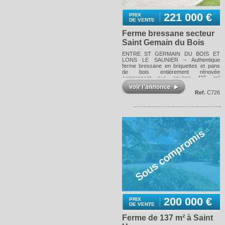
221 000 €
PRIX
DE VENTE
Ferme bressane secteur
Saint Gemain du Bois
ENTRE ST GERMAIN DU BOIS ET
LONS LE SAUNIER – Authentique
ferme bressane en briquettes et pans
de bois entièrement rénovée
comprenant sur environ 115 m²
habitable ; vaste séjour, cuisine équipée,
une chambre, salle d'eau avec WC,
Ref.
C726
véranda climatisée et à l'étage :
mezzanine, une chambre et un bureau.
Le tout sur 1 675 m² de terrain joliment
arboré et entièrement clos avec portail
électrique et visiophone ; atelier, ancien
four à pain, abri de jardin et pergola.
Sous compromis
Assainissement récent et aux normes.
Chauffage électrique au sol. Les
informations sur les risques auxquels
ce bien est exposé sont disponibles sur
le site Géorisques :
www.georisques.gouv.fr
200 000 €
PRIX
DE VENTE
Ferme de 137 m² à Saint