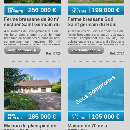
256 000 €
199 000 €
PRIX
PRIX
DE VENTE
DE VENTE
Ferme bressane de 90 m²
Ferme bressane Sud
sectuer Saint Germain du
Saint germain du Bois
Bois
A 10 minutes de Saint germain du Bois -
A 10 minutes de Saint Germain du Bois,
Au bord d'un chemin rural, fermette
ferme bressane sans aucun voisinage
bressane en briquettes et pans de bois,
proche, comprenant sur 137 m², une
comprenant sur environ 90 m²
cuisine ouverte sur un grand séjour, une
habitable ; séjour, cuisine, une chambre
chambre, un cellier, une buanderie, un
avec salle d'eau privative et à l'étage :
bureau, une salle d'eau et un WC ; à
mezzanine, deux chambres, salle d'eau
l'étage, deux chambres, un WC et un
Ref.
C725
Ref.
C724
et WC. Grange et écuries attenantes ;
grenier aménageable ; un garage
garage et hangar en annexe. Le tout sur
attenant, un atelier avec création d'un
7 114 m² de terrain en partie boisé.
logement à terminer et un appentis ; une
Chauffage électrique, assainissement
grande dépendance avec une remise.
aux normes. Les informations sur les
Chauffage par pompe à chaleur. Le tout
risques auxquels ce bien est exposé
sur 4 866 m² de terrain entièrement clos
Sous compromis
sont disponibles sur le site Géorisques :
avec portail électrique, puits, cour, jardin
www.georisques.gouv.fr
et four à pain. Les informations sur les
risques auxquels ce bien est exposé
sont disponibles sur le site Géorisques :
www.georisques.gouv.fr
185 000 €
105 000 €
PRIX
PRIX
DE VENTE
DE VENTE
Maison de plain-pied de
Maison de 70 m² à