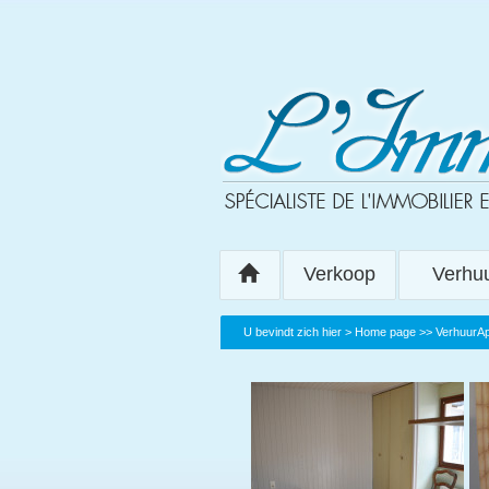
Verkoop
Verhu
U bevindt zich hier >
Home page
>>
VerhuurA