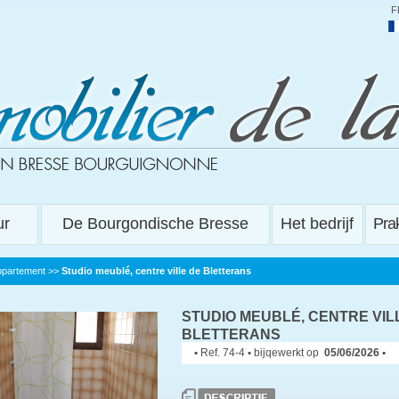
F
ur
De Bourgondische Bresse
Het bedrijf
Prak
ppartement
>>
Studio meublé, centre ville de Bletterans
STUDIO MEUBLÉ, CENTRE VIL
BLETTERANS
•
Ref. 74-4
•
bijqewerkt op
05/06/2026 •