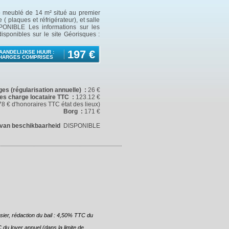
io meublé de 14 m² situé au premier
 plaques et réfrigérateur), et salle
PONIBLE Les informations sur les
isponibles sur le site Géorisques :
197 €
AANDELIJKSE HUUR :
HARGES COMPRISES
es (régularisation annuelle) :
26 €
es charge locataire TTC :
123.12 €
78 € d'honoraires TTC état des lieux)
Borg :
171 €
van beschikbaarheid
DISPONIBLE
ssier, rédaction du bail : 4,50% TTC du
 du loyer annuel (dans la limite de