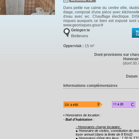
Dans petite rue calme du centre ville, stud
étage, composé d'une pièce avec kitchenette (
d'eau avec wc. Chauffage électrique. DIS
risques auxquels ce bien est exposé sont d
www.georisques.gouv.fr
Gelegen te
M
C
Bletterans
Oppervlak :
15 m²
Dont provisions sur charg
Honorair
(dont 30.
Datum 
Informations complémentaires
• Honoraires de location :
-
Bail d'habitation
:
- Honoraires charge locataire :
● Honoraire de visites, constitution du do
loyer annuel (dans la limite de 8 €/m2)
● Honoraires d'état des lieux : 1,50 % TTC