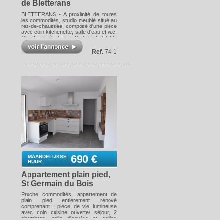
de Bletterans
BLETTERANS - A proximité de toutes
les commodités, studio meublé situé au
rez-de-chaussée, composé d'une pièce
avec coin kitchenette, salle d'eau et w.c.
Chauffage électrique. Surface habitable
: 18m². DISPONIBILITE : 01/08/2026
Les informations sur les risques
Ref.
74-1
auxquels ce bien est exposé sont
disponibles sur le site Géorisques :
www.georisques.gouv.fr
690 €
MAANDELIJKSE
HUUR :
Appartement plain pied,
St Germain du Bois
Proche commodités, appartement de
plain pied entièrement rénové
comprenant : pièce de vie lumineuse
avec coin cuisine ouverte/ séjour, 2
chambres, salle d'eau/wc et cellier.