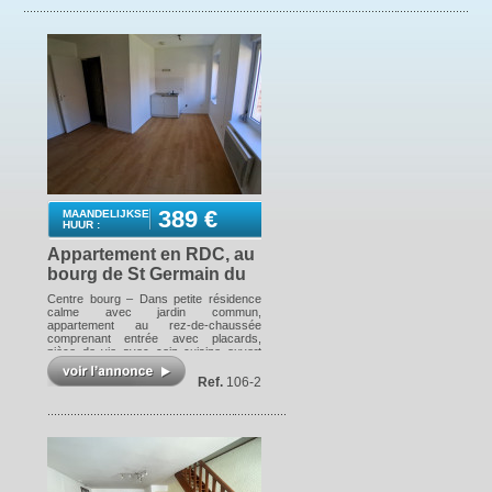
Praktische informatie
Contact
389 €
MAANDELIJKSE
HUUR :
Appartement en RDC, au
bourg de St Germain du
Bois
Centre bourg – Dans petite résidence
calme avec jardin commun,
appartement au rez-de-chaussée
comprenant entrée avec placards,
pièce de vie avec coin cuisine ouvert
sur séjour, une chambre avec placard,
salle d'eau avec wc. Chauffage
Ref.
106-2
électrique. Menuiseries PVC, double
vitrage. Surface habitable : 35 m².
DISPONIBLE Les informations sur les
risques auxquels ce bien est exposé
sont disponibles sur le site Géorisques :
www.georisques.gouv.fr