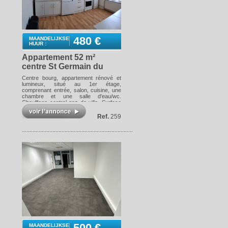
480 €
MAANDELIJKSE
HUUR :
Appartement 52 m²
centre St Germain du
Bois
Centre bourg, appartement rénové et
lumineux, situé au 1er étage,
comprenant entrée, salon, cuisine, une
chambre et une salle d'eau/wc.
Chauffage central gaz de ville. Surface
habitable : 52 m². DISPONIBILITE :
01/06/2026 Les informations sur les
Ref.
259
risques auxquels ce bien est exposé
sont disponibles sur le site Géorisques :
www.georisques.gouv.fr
500 €
MAANDELIJKSE