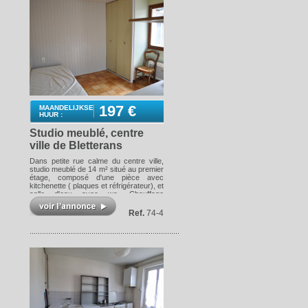
197 €
MAANDELIJKSE
HUUR :
Studio meublé, centre
ville de Bletterans
Dans petite rue calme du centre ville,
studio meublé de 14 m² situé au premier
étage, composé d'une pièce avec
kitchenette ( plaques et réfrigérateur), et
salle d'eau avec wc. Chauffage
électrique. DISPONIBLE Les
informations sur les risques auxquels
Ref.
74-4
ce bien est exposé sont disponibles sur
le site Géorisques :
www.georisques.gouv.fr