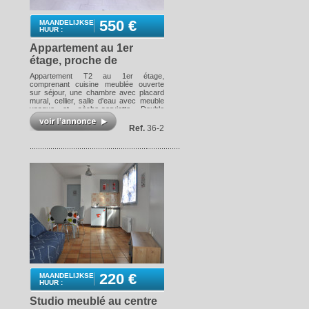
550 €
MAANDELIJKSE
HUUR :
Appartement au 1er
étage, proche de
Louhans
Appartement T2 au 1er étage,
comprenant cuisine meublée ouverte
sur séjour, une chambre avec placard
mural, cellier, salle d'eau avec meuble
vasque et sèche-serviette. Double
vitrage et PVC. Chauffage géothermie.
Espaces verts, parking, local commun.
Ref.
36-2
Les informations sur les risques
auxquels ce bien est exposé sont
disponibles sur le site Géorisques :
www.georisques.gouv.fr
220 €
MAANDELIJKSE
HUUR :
Studio meublé au centre