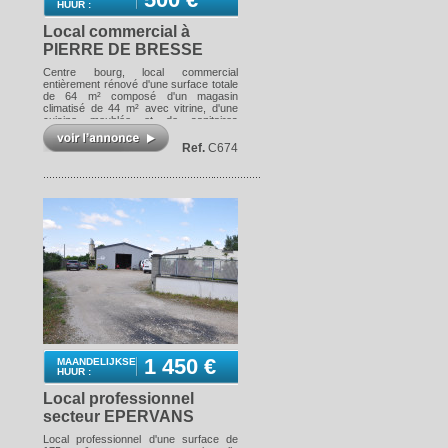
HUUR :
Local commercial à
PIERRE DE BRESSE
Centre bourg, local commercial
entièrement rénové d'une surface totale
de 64 m² composé d'un magasin
climatisé de 44 m² avec vitrine, d'une
cuisine meublée et de sanitaires
complets – DISPONIBLE Les
informations sur les risques auxquels
Ref.
C674
ce bien est exposé sont disponibles sur
le site Géorisques :
www.georisques.gouv.fr
1 450 €
MAANDELIJKSE
HUUR :
Local professionnel
secteur EPERVANS
Local professionnel d'une surface de